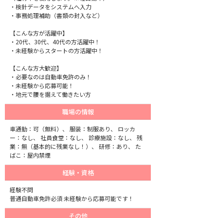
・検針データをシステムへ入力
・事務処理補助（書類の封入など）
【こんな方が活躍中】
・20代、30代、40代の方活躍中！
・未経験からスタートの方活躍中！
【こんな方大歓迎】
・必要なのは自動車免許のみ！
・未経験から応募可能！
・地元で腰を据えて働きたい方
職場の情報
車通勤：可（無料）、 服装：制服あり、 ロッカ
ー：なし、 社員食堂：なし、 診療施設：なし、 残
業：無（基本的に残業なし！）、 研修：あり、 た
ばこ：屋内禁煙
経験・資格
経験不問
普通自動車免許必須 未経験から応募可能です！
その他