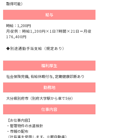
取得可能）
給与
時給：1,200円
月収例：時給1,200円×1日7時間×21日＝月収
176,400円
◆別途通勤手当支給（規定あり）
福利厚生
社会保険完備, 有給休暇付与, 定期健康診断あり
勤務地
大分県別府市（別府大学駅から車で5分）
仕事内容
【お仕事内容】
・管理物件の水道検針
・市報の配布
（社有車を使用します。※軽自動車）