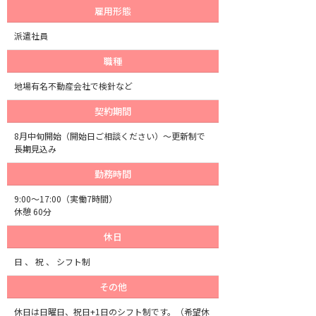
雇用形態
派遣社員
職種
地場有名不動産会社で検針など
契約期間
8月中旬開始（開始日ご相談ください）～更新制で
長期見込み
勤務時間
9:00～17:00（実働7時間）
休憩 60分
休日
日 、
祝 、
シフト制
その他
休日は日曜日、祝日+1日のシフト制です。（希望休