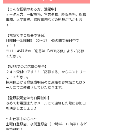
【こんな経験のある方、活躍中】
データ入力、一般事務、営業事務、経理事務、総務
事務、大学事務、保険事務などの経験が活かせま
す！
【電話でのご応募の場合】
月曜日〜金曜日9：00〜17：45の間で受付中で
す！！
※17：45以降のご応募は「WEB応募」よりご応募
ください。
【WEBでのご応募の場合】
２４ｈ受付中です！！「応募する」からエントリー
してください。
採用担当から登録説明会のご連絡をお電話またはメ
ールにてご連絡させていただきます。
【登録説明会は毎日開催中】
改めてお電話またはメールにて連絡した際に参加日
を決定しましょう♪
～お仕事中の方へ～
土曜日登録会、夜間登録会（17時半、18時半）など
相談可能！