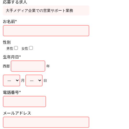
応募する求人
お名前*
性別
男性
女性
生年月日*
西暦
年
月
日
電話番号*
メールアドレス