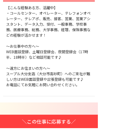
【こんな経験ある方、活躍中】
・コールセンター、オペレーター、テレフォンオペ
レーター、テレアポ、販売、接客、営業、営業アシ
スタント、データ入力、受付、一般事務、学校事
務、医療事務、総務、大学事務、経理、保険事務な
どの経験が活かせます！
～お仕事中の方へ～
WEB面談登録、土曜日登録会、夜間登録会（17時
半、18時半）など相談可能です♪
～遠方にお住まいの方へ～
スープル大分支店（大分市高砂町）へのご来社が難
しい方はWEB面談登録や出張登録も可能です♪
お電話にてお気軽にお問い合わせください。
＼この仕事に応募する／