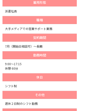
雇用形態
派遣社員
職種
大手メディアでの営業サポート業務
契約期間
7月（開始日相談可）～長期
勤務時間
9:00～17:15
休憩 60分
休日
シフト制
その他
週休２日制のシフト勤務