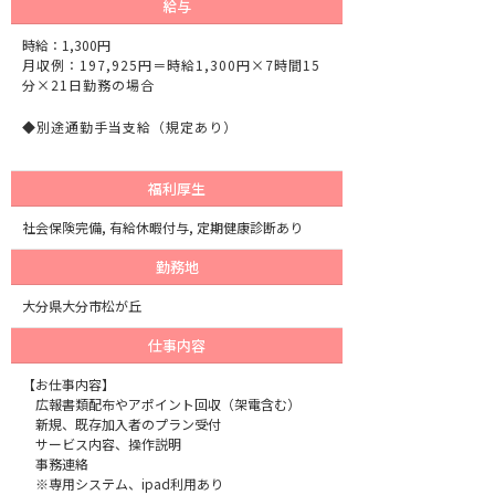
給与
時給：1,300円
月収例：197,925円＝時給1,300円×7時間15
分×21日勤務の場合
◆別途通勤手当支給（規定あり）
福利厚生
社会保険完備, 有給休暇付与, 定期健康診断あり
勤務地
大分県大分市松が丘
仕事内容
【お仕事内容】
広報書類配布やアポイント回収（架電含む）
新規、既存加入者のプラン受付
サービス内容、操作説明
事務連絡
※専用システム、ipad利用あり